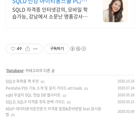
SQLD 인강 아이티동스쿨 PC/스
마트폰 동영상강의!
SQLD 자격증 인터넷강의, 모바일 학
습가능, 강남에서 소문난 명품강사진
1타 강사님의 단기완성 동영상강의!
PC와 스마트폰으로 언제 어디서나 학
습 가능!
49
구독하기
'
Database
' 카테고리의 다른 글
SQLD 독학용 책 추천
2020.10.26
(0)
Pentaho PDI 기능 소개 및 설치 가이드 etl tools
2020.07.24
(0)
sqld 무설치 SQL 연습 DB 웹사이트
2020.05.26
(1)
SQLD, SQLP 자격증 취득 완벽 가이드
2020.05.21
(0)
ADsP 데이터분석준전문가 자격증 일정&준비방법 feat.응시방
2020.03.09
법
(4)