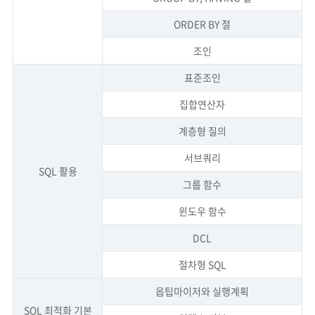
ORDER BY 절
조인
표준조인
집합연산자
계층형 질의
서브쿼리
SQL 활용
그룹 함수
윈도우 함수
DCL
절차형 SQL
옵팁마이저와 실행계획
SQL 최적화 기본